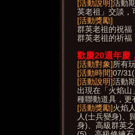
[活動說明]
活動
英老祖」交談，可
[活動獎勵]
群英老祖的祝福：
群英老祖的祈福：
歡慶20
週年慶
[活動對象]
所有
[活動時間]
07/31
[活動說明]
活動期
出現在「火焰山
種聯動道具，更
[活動獎勵]
火焰人
人(士兵變身)、
身)、高級群英之
(5)、高級修