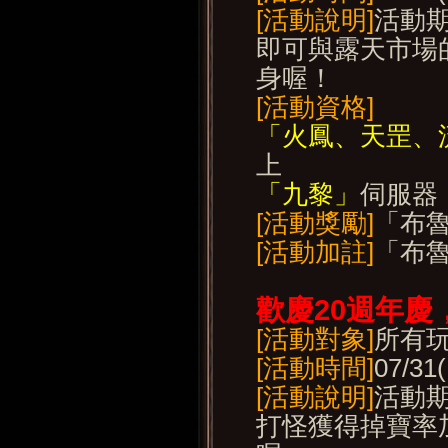
[活動說明]
活動
即可與露天市場
身喔！
[活動資格]
「火鳳、天罡、
上
「九黎」
伺服器
[活動獎勵]
「布
[活動加註]
「布
歡慶20
週年慶
[活動對象]
所有
[活動時間]
07/31
[活動說明]
活動期
打怪獲得掉寶率