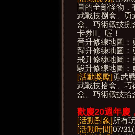
圖的全部怪物，
武戰技捌盒、勇
盒、巧術戰技捌
卡券II」喔！
晉升修練地圖：
躍升修練地圖：
飛升修練地圖：
駿升修練地圖：
[活動獎勵]
勇武
武戰技拾盒、巧
盒、巧術戰技拾盒
歡慶20
週年慶
[活動對象]
所有
[活動時間]
07/31