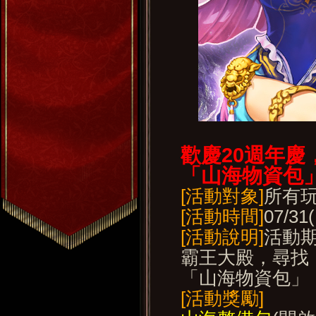
歡慶20
週年慶
「山海物資包
[活動對象]
所有玩家
[活動時間]
07/31
[活動說明]
活動期
霸王大殿，尋找
「山海物資包」
[活動獎勵]