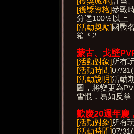
[獲獎城池]
許昌
[獲獎資格]
參戰時
分達100％以上
[活動獎勵]
國戰名
箱＊2
蒙古、戈壁PV
[活動對象]
所有
[活動時間]
07/31
[活動說明]
活動
圖，將變更為P
雪恨，易如反掌
歡慶20
週年慶
[活動對象]
所有
[活動時間]
07/31