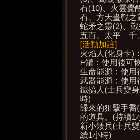
石(10)、火雲
石、方天畫戟之靈
蛇矛之靈(2)、戰
五百、太平一千
[活動加註]
火焰人(化身卡
E罐：使用後可恢復
生命能源：使用後
武器能源：使用後
鐵搞人(士兵變身
時)
歸來的狙擊手喬
的道具。(持續1
新小矮兵(士兵
續1小時)