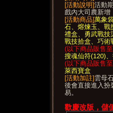
[活動說明]
活動
戲內大司農新增
[活動商品]
萬象
石、熔煉玉、戰
禮盒、勇武戰技
戰技拾盒、巧術
(以下商品販售至0
搜魂仙符(120
(以下商品販售至1
萊西寶盒
[活動加註]
雲母
後會直接進入扮
易。
歡慶改版，儲