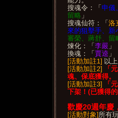
能力。
搜魂令：「
申儀
留略
」
搜魂仙符：「
洛
來的狙擊手、新
審榮、蔣舒、留
煉化：「
李嚴
」
換魂：「
賈逵
」
[活動加註1]
以上
[活動加註2]
「元
魂、保底獲得。
[活動加註3]
「元
下架！(
已獲得的
歡慶20
週年慶
[活動對象]
所有