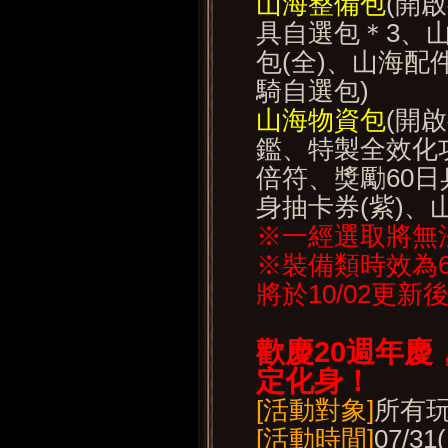
山海整備包
(開
具自選包＊3、
包(全)、山海配
騎自選包)
山海物資包
(開
鑑、特製全效化
倍符、獎勵60
身抽卡券(紫)、
※一經選取將無
※裝備類時效為
將於10/02更
歡慶20
週年慶
定化身！
[活動對象]
所有
[活動時間]
07/31