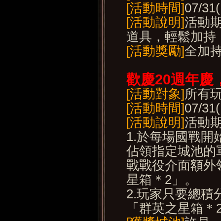
[活動時間]
07/31
[活動說明]
活動
道具，輕鬆加持
[活動獎勵]
全加持
歡慶20
週年慶
[活動對象]
所有
[活動時間]
07/31
[活動說明]
活動
1.於每場國戰
佔領指定城池的
戰戰役介面額外
星箱＊2」。
2.玩家只要總積
「群英之星箱＊