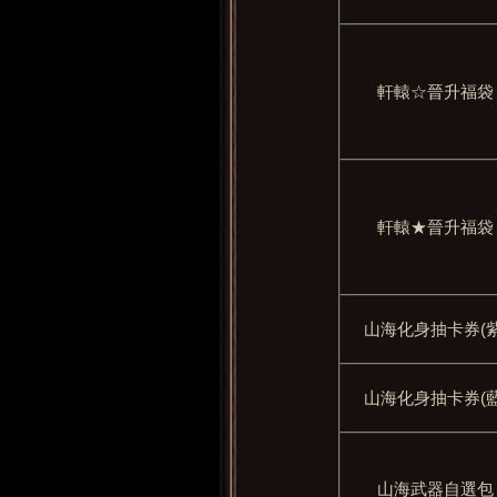
軒轅☆晉升福袋
軒轅★晉升福袋
山海化身抽卡券(紫
山海化身抽卡券(藍
山海武器自選包